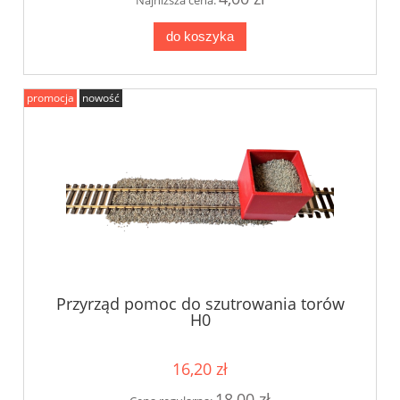
Najniższa cena:
do koszyka
promocja
nowość
Przyrząd pomoc do szutrowania torów
H0
16,20 zł
18,00 zł