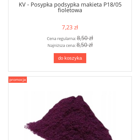
KV - Posypka podsypka makieta P18/05
fioletowa
7,23 zł
8,50 zł
Cena regularna:
8,50 zł
Najniższa cena:
do koszyka
promocja