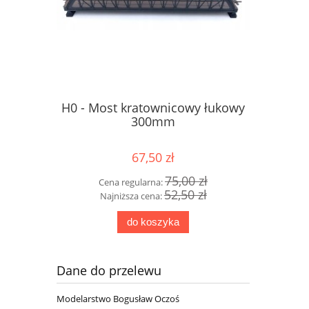
zna 5mm
H0 - Most kratownicowy łukowy
TRAWA e
41
300mm
1
67,50 zł
 zł
75,00 zł
Cena regularna:
Cen
zł
52,50 zł
Najniższa cena:
Na
do koszyka
Dane do przelewu
Modelarstwo Bogusław Oczoś