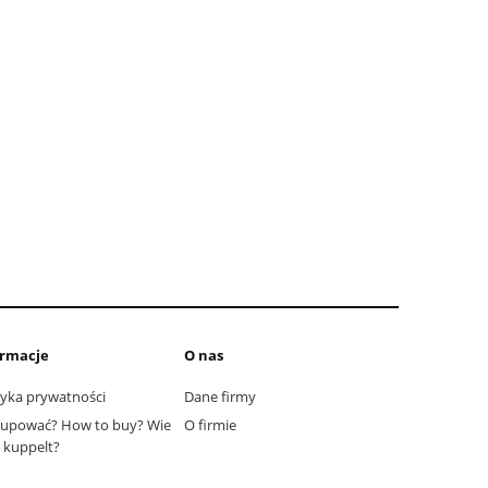
ormacje
O nas
tyka prywatności
Dane firmy
kupować? How to buy? Wie
O firmie
kuppelt?