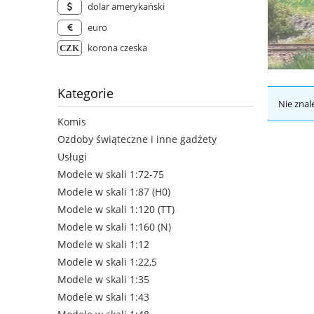
dolar amerykański
euro
korona czeska
Kategorie
Nie znal
Komis
Ozdoby świąteczne i inne gadżety
Usługi
Modele w skali 1:72-75
Modele w skali 1:87 (H0)
Modele w skali 1:120 (TT)
Modele w skali 1:160 (N)
Modele w skali 1:12
Modele w skali 1:22,5
Modele w skali 1:35
Modele w skali 1:43