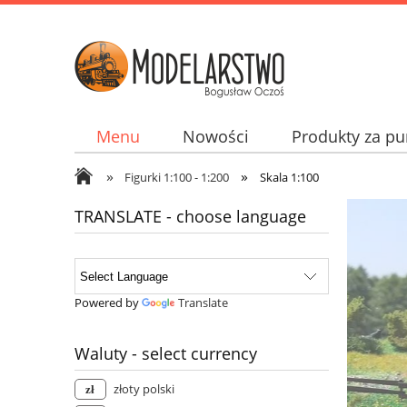
Menu
Nowości
Produkty za pu
»
»
Jak kupować? How to buy? Wie man kupp
Figurki 1:100 - 1:200
Skala 1:100
TRANSLATE - choose language
Powered by
Translate
Waluty - select currency
złoty polski