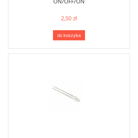
ON/OFF/ON
2,50 zł
do koszyka