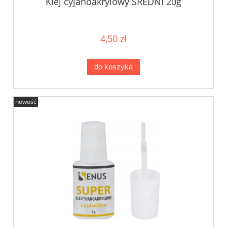
Klej cyjanoakrylowy ŚREDNI 20g
4,50 zł
do koszyka
nowość