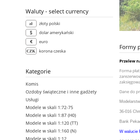
Waluty - select currency
złoty polski
dolar amerykański
euro
Formy p
korona czeska
Przelew n
Kategorie
Forma płat
zarezerwow
zaksięgowa
Komis
Ozdoby świąteczne i inne gadżety
Dane do pr
Usługi
Modelarst
Modele w skali 1:72-75
36-016 Chm
Modele w skali 1:87 (H0)
Bank Peka
Modele w skali 1:120 (TT)
Modele w skali 1:160 (N)
W walucie P
Modele w skali 1:12