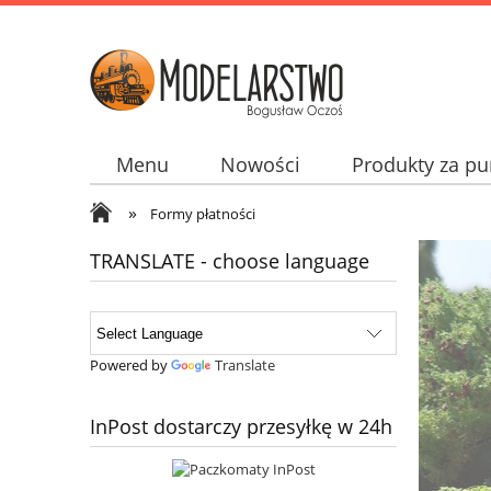
Menu
Nowości
Produkty za pu
»
Jak kupować? How to buy? Wie man kupp
Formy płatności
TRANSLATE - choose language
Powered by
Translate
InPost dostarczy przesyłkę w 24h