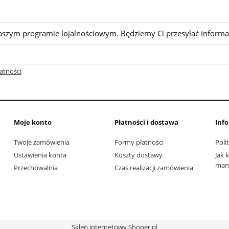
aszym programie lojalnościowym. Będziemy Ci przesyłać informa
atności
Moje konto
Płatności i dostawa
Inf
Twoje zamówienia
Formy płatności
Poli
Ustawienia konta
Koszty dostawy
Jak 
man 
Przechowalnia
Czas realizacji zamówienia
Sklep internetowy Shoper.pl