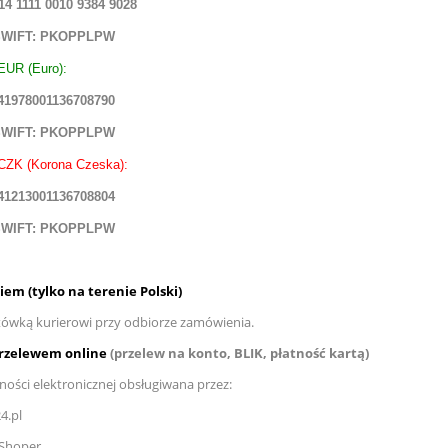
14 1111 0010 9384 9028
SWIFT: PKOPPLPW
EUR (Euro):
41978001136708790
SWIFT: PKOPPLPW
CZK (Korona Czeska):
41213001136708804
SWIFT: PKOPPLPW
em (tylko na terenie Polski)
tówką kurierowi przy odbiorze zamówienia.
rzelewem online
(przelew na konto, BLIK, płatność kartą)
ności elektronicznej obsługiwana przez:
4.pl
 Shoper