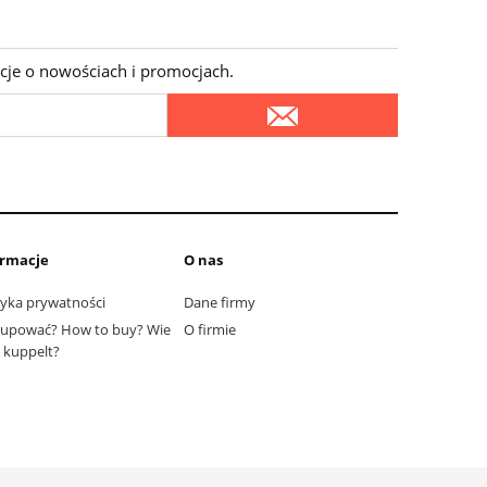
cje o nowościach i promocjach.
ormacje
O nas
tyka prywatności
Dane firmy
kupować? How to buy? Wie
O firmie
kuppelt?