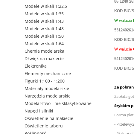
86 1240 26
Modele w skali 1:22,5
KOD BIC/
Modele w skali 1:35
Modele w skali 1:43
W walucie 
Modele w skali 1:48
531240261
Modele w skali 1:50
KOD BIC/
Modele w skali 1:64
W walucie 
Chemia modelarska
Dźwięk na makiecie
541240261
Elektronika
KOD BIC/
Elementy mechaniczne
Figurki 1:100 - 1:200
Za pobrani
Materiały modelarskie
Narzędzia modelarskie
Zapłata go
Modelarstwo - nie sklasyfikowane
Szybkim p
Napęd i silniki
Forma płat
Oświetlenie na makiecie
- Przelewy2
Oświetlenie taboru
Roślinność
- Płatności