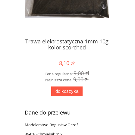
ali 1:87
Trawa elektrostatyczna 1mm 10g
Posypk
kolor scorched
imitac
8,10 zł
 zł
9,00 zł
Cena regularna:
Cen
 zł
9,00 zł
Najniższa cena:
Na
do koszyka
Dane do przelewu
Modelarstwo Bogusław Oczoś
36-016 Chmielnik 352