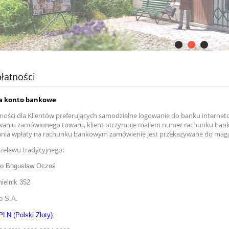
łatności
a konto bankowe
ności dla Klientów preferujących samodzielne logowanie do banku internet
aniu zamówionego towaru, klient otrzymuje mailem numer rachunku bankow
nia wpłaty na rachunku bankowym zamówienie jest przekazywane do magaz
zelewu tradycyjnego:
wo Bogusław Oczoś
ielnik 352
o S.A.
LN (Polski Złoty):