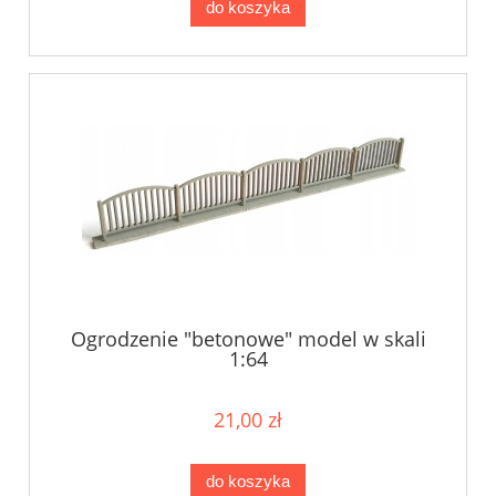
do koszyka
Ogrodzenie "betonowe" model w skali
1:64
21,00 zł
do koszyka