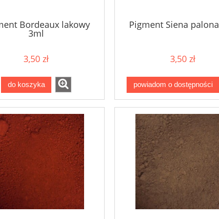
ment Bordeaux lakowy
Pigment Siena palona
3ml
3,50 zł
3,50 zł
do koszyka
powiadom o dostępności