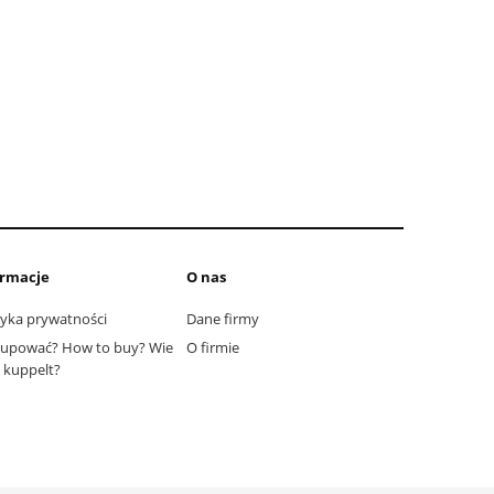
ormacje
O nas
tyka prywatności
Dane firmy
kupować? How to buy? Wie
O firmie
kuppelt?