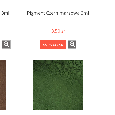
 3ml
Pigment Czerń marsowa 3ml
3,50 zł
do koszyka