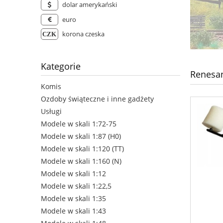
dolar amerykański
euro
korona czeska
Kategorie
Renesa
Komis
Ozdoby świąteczne i inne gadżety
Usługi
Modele w skali 1:72-75
Modele w skali 1:87 (H0)
Modele w skali 1:120 (TT)
Modele w skali 1:160 (N)
Modele w skali 1:12
Modele w skali 1:22,5
Modele w skali 1:35
Modele w skali 1:43