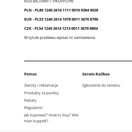
KOD BIC/SWIFT: PKOPPLPW
PLN - PL86 1240 2614 1111 0010 9384 9028
EUR - PL53 1240 2614 1978 0011 3670 8790
CZK - PL54 1240 2614 1213 0011 3670 8804
W tytule przelewu wpisać nr zamówienia.
Pomoc
Serwis Railbox
Zwroty i reklamacje
Zgłoszenie do serwisu
Produkty za punkty
Rabaty
Regulamin
Jak kupować? How to buy? Wie
man kuppelt?