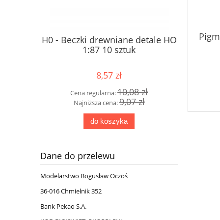
Pigm
 detale HO
H0 - Beczki drewniane detale HO
Dworzec
1:87 10 sztuk
8,57 zł
 zł
10,08 zł
Cena regularna:
Cena
zł
9,07 zł
Najniższa cena:
Najn
do koszyka
Dane do przelewu
Modelarstwo Bogusław Oczoś
36-016 Chmielnik 352
Bank Pekao S.A.