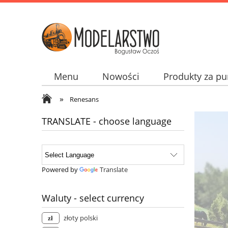
Menu
Nowości
Produkty za pu
»
Jak kupować? How to buy? Wie man kupp
Renesans
TRANSLATE - choose language
Powered by
Translate
Waluty - select currency
złoty polski