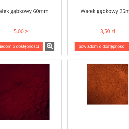
ałek gąbkowy 60mm
Wałek gąbkowy 25
5,00 zł
3,50 zł
iadom o dostępności
powiadom o dostępności