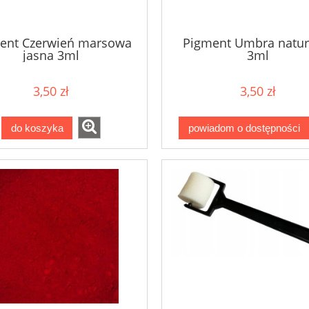
ent Czerwień marsowa
Pigment Umbra natur
jasna 3ml
3ml
3,50 zł
3,50 zł
do koszyka
powiadom o dostępności