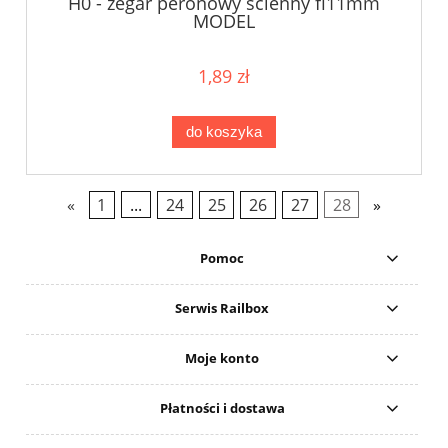
H0 - zegar peronowy ścienny fi11mm
MODEL
1,89 zł
do koszyka
«
1
...
24
25
26
27
28
»
Pomoc
Serwis Railbox
Moje konto
Płatności i dostawa