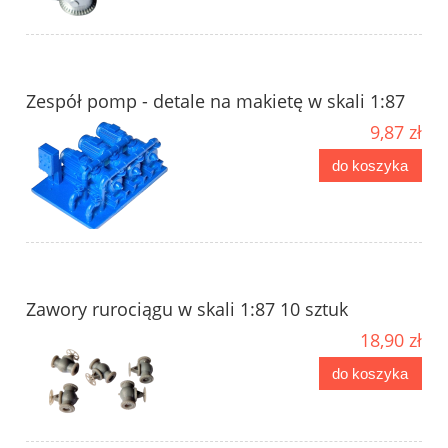
Zespół pomp - detale na makietę w skali 1:87
9,87 zł
do koszyka
Zawory rurociągu w skali 1:87 10 sztuk
18,90 zł
do koszyka