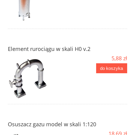
Element rurociągu w skali H0 v.2
5,88 zł
do koszyka
Osuszacz gazu model w skali 1:120
18,69 zł