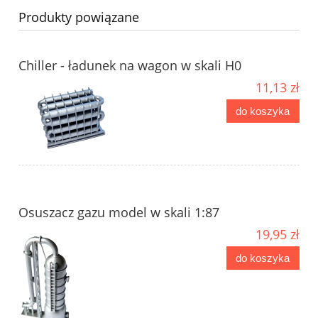
Produkty powiązane
Chiller - ładunek na wagon w skali H0
11,13 zł
do koszyka
Osuszacz gazu model w skali 1:87
19,95 zł
do koszyka