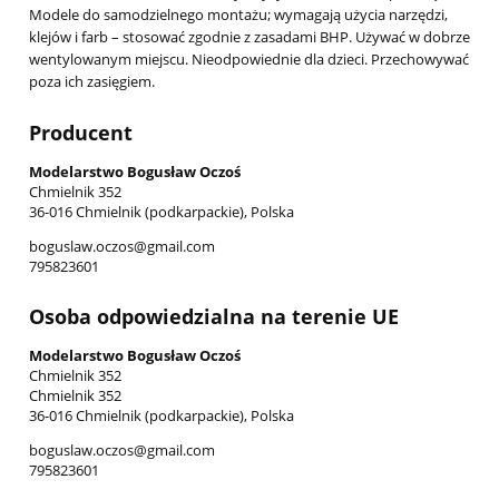
Modele do samodzielnego montażu; wymagają użycia narzędzi,
klejów i farb – stosować zgodnie z zasadami BHP. Używać w dobrze
wentylowanym miejscu. Nieodpowiednie dla dzieci. Przechowywać
poza ich zasięgiem.
Producent
Modelarstwo Bogusław Oczoś
Chmielnik 352
36-016 Chmielnik (podkarpackie), Polska
boguslaw.oczos@gmail.com
795823601
Osoba odpowiedzialna na terenie UE
Modelarstwo Bogusław Oczoś
Chmielnik 352
Chmielnik 352
36-016 Chmielnik (podkarpackie), Polska
boguslaw.oczos@gmail.com
795823601