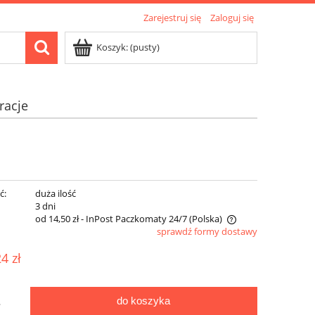
Zarejestruj się
Zaloguj się
Koszyk:
(pusty)
racje
ć:
duża ilość
:
3 dni
od 14,50 zł
- InPost Paczkomaty 24/7
(Polska)
sprawdź formy dostawy
Cena nie zawiera ewentualnych kosztów
24 zł
płatności
do koszyka
.