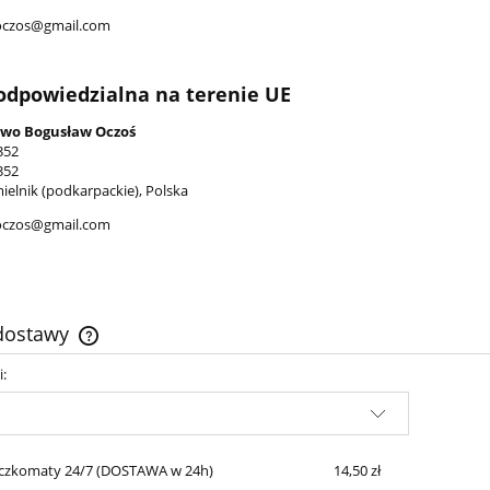
oczos@gmail.com
odpowiedzialna na terenie UE
wo Bogusław Oczoś
352
352
ielnik (podkarpackie), Polska
oczos@gmail.com
 dostawy
i:
Cena nie zawiera ewentualnych kosztów
płatności
czkomaty 24/7
(DOSTAWA w 24h)
14,50 zł