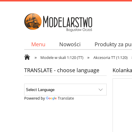
Menu
Nowości
Produkty za pu
»
»
Jak kupować? How to buy? Wie man kupp
Modele w skali 1:120 (TT)
Akcesoria TT (1:120)
TRANSLATE - choose language
Kolanka
Powered by
Translate