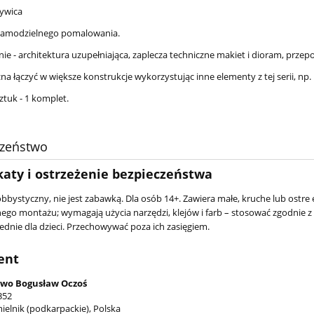
żywica
samodzielnego pomalowania.
e - architektura uzupełniająca, zaplecza techniczne makiet i dioram, przep
 łączyć w większe konstrukcje wykorzystując inne elementy z tej serii, np. 
ztuk - 1 komplet.
czeństwo
katy i ostrzeżenie bezpieczeństwa
bbystyczny, nie jest zabawką. Dla osób 14+. Zawiera małe, kruche lub ostre 
ego montażu; wymagają użycia narzędzi, klejów i farb – stosować zgodnie
dnie dla dzieci. Przechowywać poza ich zasięgiem.
ent
wo Bogusław Oczoś
352
ielnik (podkarpackie), Polska