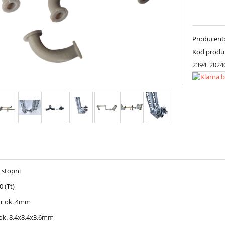
Producent
Kod produ
2394_2024
 stopni
0 (Tt)
ur ok. 4mm
ok. 8,4x8,4x3,6mm