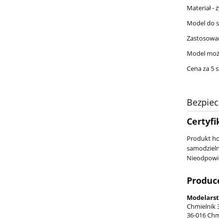
Materiał - 
Model do 
Zastosowani
Model można
Cena za 5 s
Bezpie
Certyfi
Produkt ho
samodzieln
Nieodpowie
Produc
Modelarst
Chmielnik 
36-016 Chm