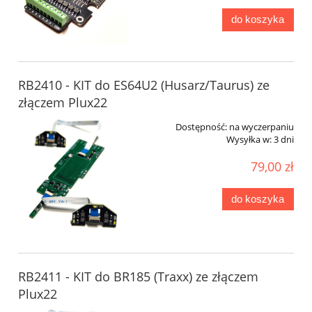
do koszyka
RB2410 - KIT do ES64U2 (Husarz/Taurus) ze
złączem Plux22
Dostępność:
na wyczerpaniu
Wysyłka w:
3 dni
79,00 zł
do koszyka
RB2411 - KIT do BR185 (Traxx) ze złączem
Plux22