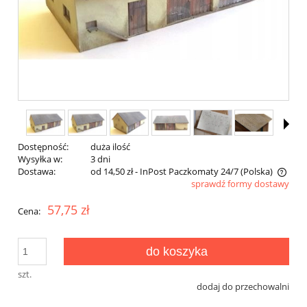
Dostępność:
duża ilość
Wysyłka w:
3 dni
Dostawa:
od 14,50 zł
- InPost Paczkomaty 24/7
(Polska)
sprawdź formy dostawy
Cena nie zawiera ewentualnych kosztów płatności
57,75 zł
Cena:
do koszyka
szt.
dodaj do przechowalni