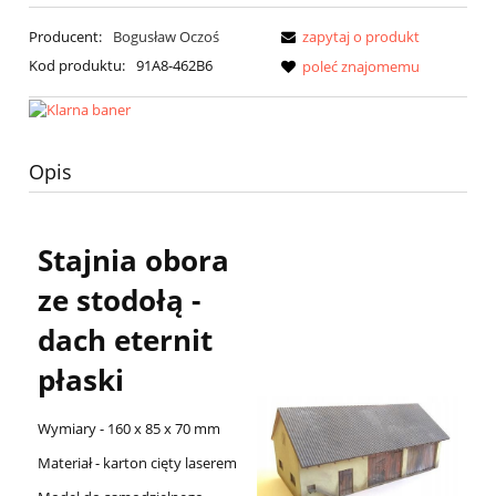
Producent:
Bogusław Oczoś
zapytaj o produkt
Kod produktu:
91A8-462B6
poleć znajomemu
Opis
Stajnia obora
ze stodołą -
dach eternit
płaski
Wymiary - 160 x 85 x 70 mm
Materiał - karton cięty laserem