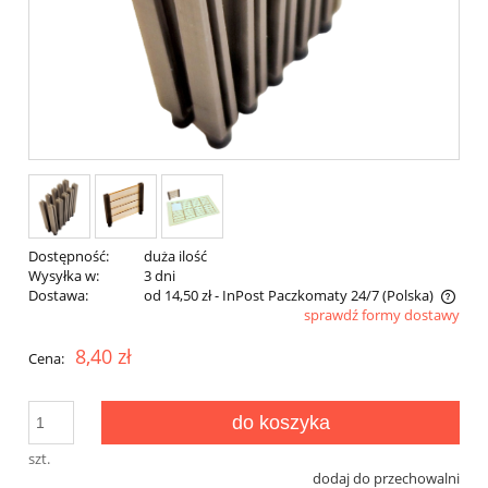
Dostępność:
duża ilość
Wysyłka w:
3 dni
Dostawa:
od 14,50 zł
- InPost Paczkomaty 24/7
(Polska)
sprawdź formy dostawy
Cena nie zawiera ewentualnych kosztów płatności
8,40 zł
Cena:
do koszyka
szt.
dodaj do przechowalni