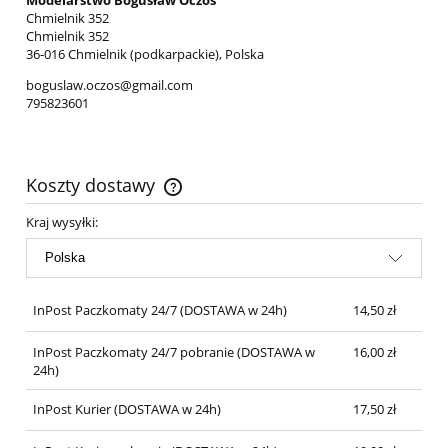
Modelarstwo Bogusław Oczoś
Chmielnik 352
Chmielnik 352
36-016 Chmielnik (podkarpackie), Polska
boguslaw.oczos@gmail.com
795823601
Koszty dostawy
Cena nie zawiera ewentualnych kosztów płatności
Kraj wysyłki:
InPost Paczkomaty 24/7
(DOSTAWA w 24h)
14,50 zł
InPost Paczkomaty 24/7 pobranie
(DOSTAWA w
16,00 zł
24h)
InPost Kurier
(DOSTAWA w 24h)
17,50 zł