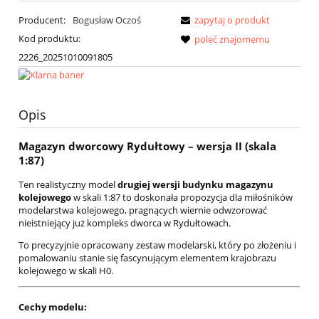
Producent:
Bogusław Oczoś
zapytaj o produkt
Kod produktu:
poleć znajomemu
2226_20251010091805
Opis
Magazyn dworcowy Rydułtowy – wersja II (skala
1:87)
Ten realistyczny model
drugiej wersji budynku magazynu
kolejowego
w skali 1:87 to doskonała propozycja dla miłośników
modelarstwa kolejowego, pragnących wiernie odwzorować
nieistniejący już kompleks dworca w Rydułtowach.
To precyzyjnie opracowany zestaw modelarski, który po złożeniu i
pomalowaniu stanie się fascynującym elementem krajobrazu
kolejowego w skali H0.
Cechy modelu: