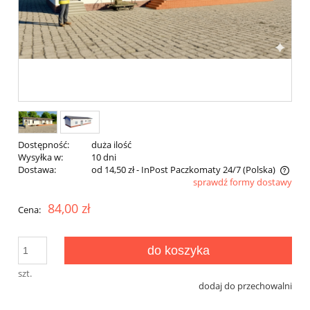
Dostępność:
duża ilość
Wysyłka w:
10 dni
Dostawa:
od 14,50 zł
- InPost Paczkomaty 24/7
(Polska)
sprawdź formy dostawy
Cena nie zawiera ewentualnych kosztów płatności
84,00 zł
Cena:
do koszyka
szt.
dodaj do przechowalni