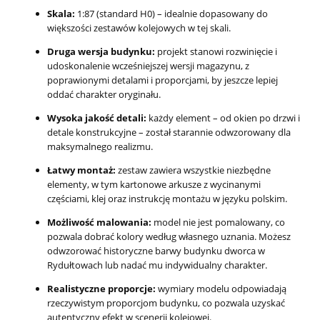
Skala:
1:87 (standard H0) – idealnie dopasowany do
większości zestawów kolejowych w tej skali.
Druga wersja budynku:
projekt stanowi rozwinięcie i
udoskonalenie wcześniejszej wersji magazynu, z
poprawionymi detalami i proporcjami, by jeszcze lepiej
oddać charakter oryginału.
Wysoka jakość detali:
każdy element – od okien po drzwi i
detale konstrukcyjne – został starannie odwzorowany dla
maksymalnego realizmu.
Łatwy montaż:
zestaw zawiera wszystkie niezbędne
elementy, w tym kartonowe arkusze z wycinanymi
częściami, klej oraz instrukcję montażu w języku polskim.
Możliwość malowania:
model nie jest pomalowany, co
pozwala dobrać kolory według własnego uznania. Możesz
odwzorować historyczne barwy budynku dworca w
Rydułtowach lub nadać mu indywidualny charakter.
Realistyczne proporcje:
wymiary modelu odpowiadają
rzeczywistym proporcjom budynku, co pozwala uzyskać
autentyczny efekt w scenerii kolejowej.