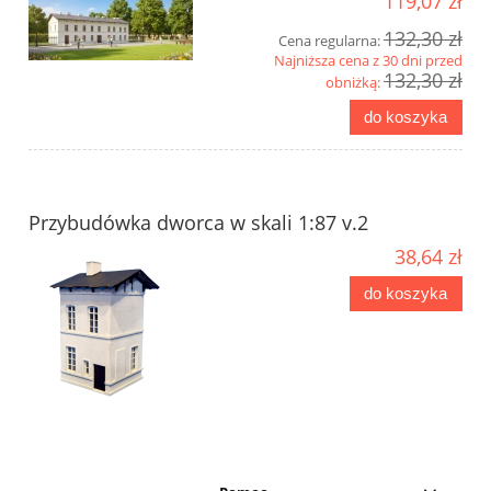
119,07 zł
132,30 zł
Cena regularna:
Najniższa cena z 30 dni przed
132,30 zł
obniżką:
do koszyka
Przybudó­wka dworca w skali 1:87 v.2
38,64 zł
do koszyka