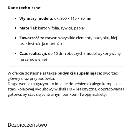
Dane techniczne:
Wymiary modelu:
ok. 300 × 115 × 80 mm
Materiał:
karton, folia, żywica, papier
Zawartość zestawu:
wszystkie elementy budynku, klej
oraz instrukcja montażu
Czas realizacji:
do 10 dni roboczych (model wykonywany
na zamówienie)
W ofercie dostępne są także
budynki uzupełniające
: dworzec
główny oraz przybudówka.
Druga wersja magazynu to idealne dopełnienie całego kompleksu
stacji kolejowej Rydułtowy w skali H0 – realistyczna, dopracowana i
gotowa, by stać się centralnym punktem Twojej makiety.
Bezpieczeństwo