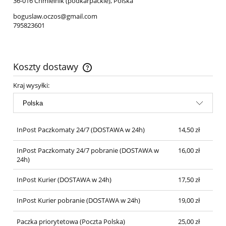
36-016 Chmielnik (podkarpackie), Polska
boguslaw.oczos@gmail.com
795823601
Koszty dostawy
Cena nie zawiera ewentualnych kosztów płatności
Kraj wysyłki:
InPost Paczkomaty 24/7
(DOSTAWA w 24h)
14,50 zł
InPost Paczkomaty 24/7 pobranie
(DOSTAWA w
16,00 zł
24h)
InPost Kurier
(DOSTAWA w 24h)
17,50 zł
InPost Kurier pobranie
(DOSTAWA w 24h)
19,00 zł
Paczka priorytetowa
(Poczta Polska)
25,00 zł