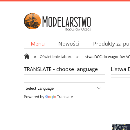
Menu
Nowości
Produkty za pu
»
»
Jak kupować? How to buy? Wie man kupp
Oświetlenie taboru
Listwa DCC do wagonów ACM
TRANSLATE - choose language
Listwa 
Powered by
Translate