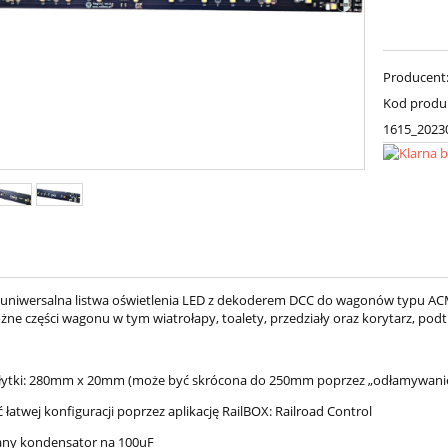
Producent
Kod produ
1615_2023
 uniwersalna listwa oświetlenia LED z dekoderem DCC do wagonów typu ACME 
óżne części wagonu w tym wiatrołapy, toalety, przedziały oraz korytarz, po
ytki: 280mm x 20mm (może być skrócona do 250mm poprzez „odłamywanie” 
 łatwej konfiguracji poprzez aplikację RailBOX: Railroad Control
ny kondensator na 100uF