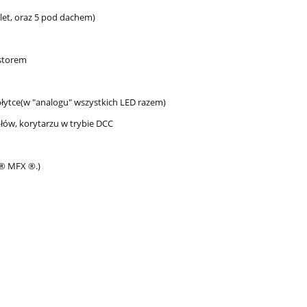
let, oraz 5 pod dachem)
ystorem
 płytce(w "analogu" wszystkich LED razem)
ałów, korytarzu w trybie DCC
 ® MFX ®.)