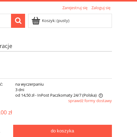
Zarejestruj się
Zaloguj się
Koszyk:
(pusty)
racje
ć:
na wyczerpaniu
:
3 dni
od 14,50 zł
- InPost Paczkomaty 24/7
(Polska)
sprawdź formy dostawy
Cena nie zawiera ewentualnych kosztów
,00 zł
płatności
do koszyka
.