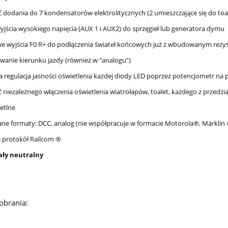
ć dodania do 7 kondensatorów elektrolitycznych (2 umieszczające się do toa
yjścia wysokiego napięcia (AUX 1 i AUX2) do sprzęgieł lub generatora dymu
e wyjścia F0 R+ do podłączenia świateł końcowych już z wbudowanym rez
wanie kierunku jazdy (również w "analogu")
na regulacja jasności oświetlenia każdej diody LED poprzez potencjometr na
ć niezależnego włączenia oświetlenia wiatrołapów, toalet, każdego z przedzi
ietlne
ane formaty: DCC, analog (nie współpracuje w formacie Motorola®, Märklin
e protokół Railcom ®
biały neutralny
pobrania: