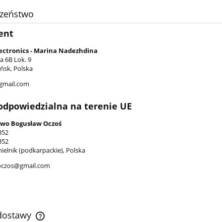
czeństwo
ent
lectronics - Marina Nadezhdina
 6B Lok. 9
ńsk, Polska
gmail.com
odpowiedzialna na terenie UE
wo Bogusław Oczoś
352
352
ielnik (podkarpackie), Polska
oczos@gmail.com
 dostawy