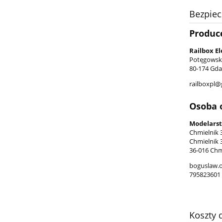
Bezpie
Produc
Railbox E
Potęgowska
80-174 Gda
railboxpl@
Osoba 
Modelarst
Chmielnik 
Chmielnik 
36-016 Chm
boguslaw.
795823601
Koszty