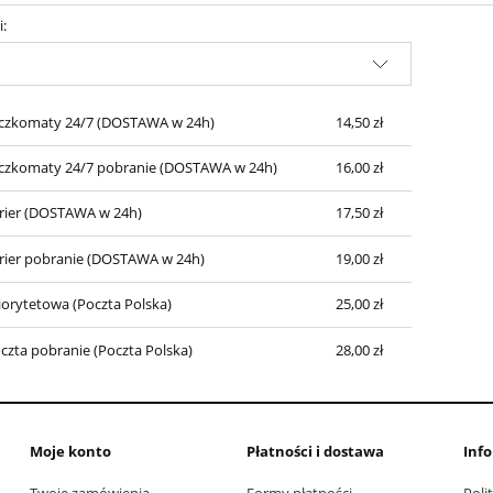
i:
Cena nie zawiera ewentualnych kosztów
płatności
czkomaty 24/7
(DOSTAWA w 24h)
14,50 zł
czkomaty 24/7 pobranie
(DOSTAWA w 24h)
16,00 zł
rier
(DOSTAWA w 24h)
17,50 zł
rier pobranie
(DOSTAWA w 24h)
19,00 zł
iorytetowa
(Poczta Polska)
25,00 zł
czta pobranie
(Poczta Polska)
28,00 zł
Moje konto
Płatności i dostawa
Inf