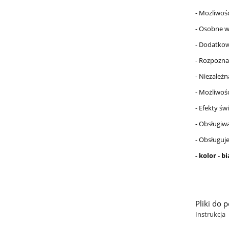
- Możliwoś
- Osobne w
- Dodatkow
- Rozpozna
- Niezależ
- Możliwoś
- Efekty św
- Obsługiw
- Obsługuj
- kolor - 
Pliki do 
Instrukcja