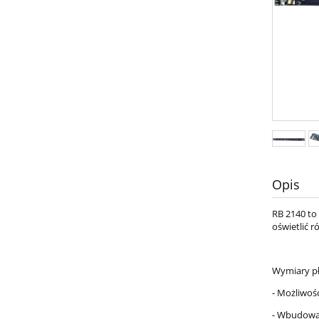
Opis
RB 2140 to
oświetlić r
Wymiary pł
- Możliwość
- Wbudowa