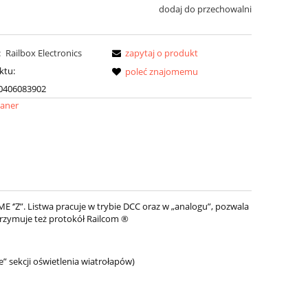
dodaj do przechowalni
:
Railbox Electronics
zapytaj o produkt
ktu:
poleć znajomemu
0406083902
‘’Z”. Listwa pracuje w trybie DCC oraz w „analogu”, pozwala
dtrzymuje też protokół Railcom ®
sekcji oświetlenia wiatrołapów)