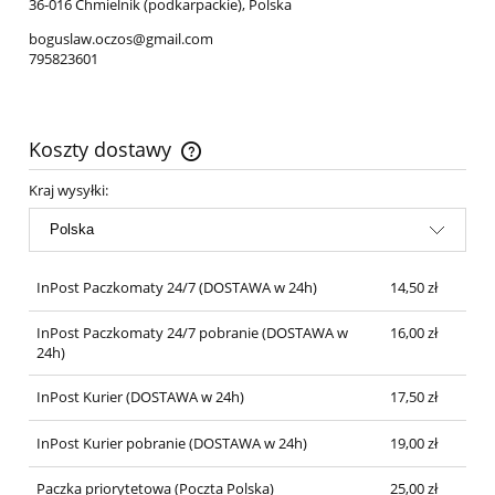
36-016 Chmielnik (podkarpackie), Polska
boguslaw.oczos@gmail.com
795823601
Koszty dostawy
Cena nie zawiera ewentualnych kosztów płatności
Kraj wysyłki:
InPost Paczkomaty 24/7
(DOSTAWA w 24h)
14,50 zł
InPost Paczkomaty 24/7 pobranie
(DOSTAWA w
16,00 zł
24h)
InPost Kurier
(DOSTAWA w 24h)
17,50 zł
InPost Kurier pobranie
(DOSTAWA w 24h)
19,00 zł
Paczka priorytetowa
(Poczta Polska)
25,00 zł