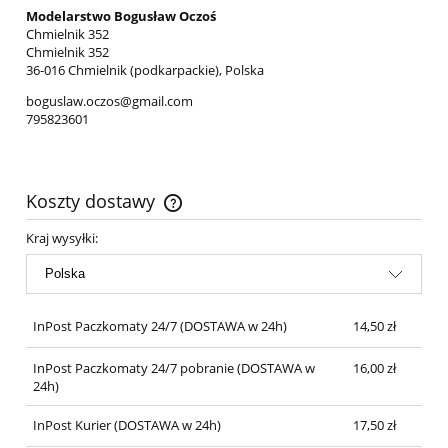
Modelarstwo Bogusław Oczoś
Chmielnik 352
Chmielnik 352
36-016 Chmielnik (podkarpackie), Polska
boguslaw.oczos@gmail.com
795823601
Koszty dostawy
Cena nie zawiera ewentualnych kosztów płatności
Kraj wysyłki:
InPost Paczkomaty 24/7
(DOSTAWA w 24h)
14,50 zł
InPost Paczkomaty 24/7 pobranie
(DOSTAWA w
16,00 zł
24h)
InPost Kurier
(DOSTAWA w 24h)
17,50 zł