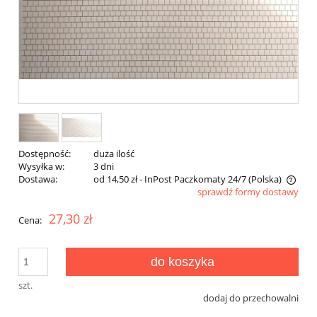
Dostępność:
duża ilość
Wysyłka w:
3 dni
Dostawa:
od 14,50 zł
- InPost Paczkomaty 24/7
(Polska)
sprawdź formy dostawy
Cena nie zawiera ewentualnych kosztów płatności
27,30 zł
Cena:
do koszyka
szt.
dodaj do przechowalni