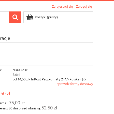
Zarejestruj się
Zaloguj się
Koszyk:
(pusty)
racje
ć:
duża ilość
:
3 dni
od 14,50 zł
- InPost Paczkomaty 24/7
(Polska)
sprawdź formy dostawy
Cena nie zawiera ewentualnych kosztów
,50 zł
płatności
75,00 zł
arna:
52,50 zł
cena z 30 dni przed obniżką: