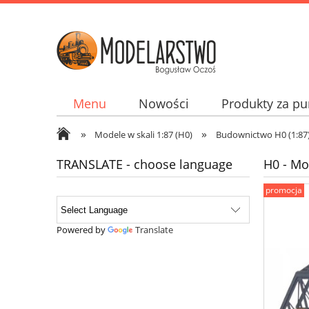
Menu
Nowości
Produkty za pu
»
»
Jak kupować? How to buy? Wie man kupp
Modele w skali 1:87 (H0)
Budownictwo H0 (1:87
TRANSLATE - choose language
H0 - M
promocja
Powered by
Translate