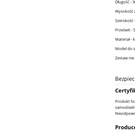
Długość -
Wysokość 
Szerokość
Prześwit -
Materiał - 
Model do s
Zestaw nie
Bezpie
Certyfi
Produkt ho
samodzieln
Nieodpowie
Produc