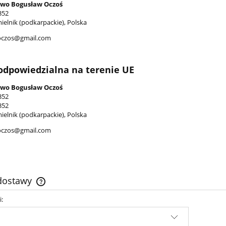
wo Bogusław Oczoś
352
ielnik (podkarpackie), Polska
oczos@gmail.com
odpowiedzialna na terenie UE
wo Bogusław Oczoś
352
352
ielnik (podkarpackie), Polska
oczos@gmail.com
 dostawy
i:
Cena nie zawiera ewentualnych kosztów
płatności