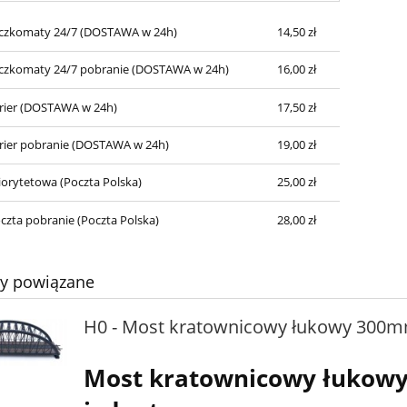
czkomaty 24/7
(DOSTAWA w 24h)
14,50 zł
czkomaty 24/7 pobranie
(DOSTAWA w 24h)
16,00 zł
rier
(DOSTAWA w 24h)
17,50 zł
rier pobranie
(DOSTAWA w 24h)
19,00 zł
iorytetowa
(Poczta Polska)
25,00 zł
czta pobranie
(Poczta Polska)
28,00 zł
ty powiązane
H0 - Most kratownicowy łukowy 300
Most kratownicowy łukow