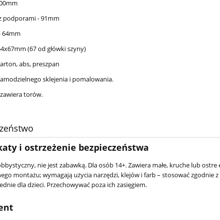
 300mm
z podporami - 91mm
 - 64mm
 54x67mm (67 od główki szyny)
karton, abs, preszpan
amodzielnego sklejenia i pomalowania.
 zawiera torów.
czeństwo
katy i ostrzeżenie bezpieczeństwa
bbystyczny, nie jest zabawką. Dla osób 14+. Zawiera małe, kruche lub ostre 
ego montażu; wymagają użycia narzędzi, klejów i farb – stosować zgodnie
dnie dla dzieci. Przechowywać poza ich zasięgiem.
ent