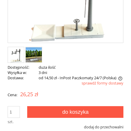
Dostępność:
duża ilość
Wysyłka w:
3 dni
Dostawa:
od 14,50 zł
- InPost Paczkomaty 24/7
(Polska)
sprawdź formy dostawy
Cena nie zawiera ewentualnych kosztów płatności
26,25 zł
Cena:
do koszyka
szt.
dodaj do przechowalni