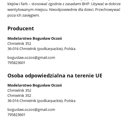
klejów i farb – stosować zgodnie z zasadami BHP. Używać w dobrze
wentylowanym miejscu. Nieodpowiednie dla dzieci. Przechowywać
poza ich zasięgiem.
Producent
Modelarstwo Bogusław Oczoś
Chmielnik 352
36-016 Chmielnik (podkarpackie), Polska
boguslaw.oczos@gmail.com
795823601
Osoba odpowiedzialna na terenie UE
Modelarstwo Bogusław Oczoś
Chmielnik 352
Chmielnik 352
36-016 Chmielnik (podkarpackie), Polska
boguslaw.oczos@gmail.com
795823601