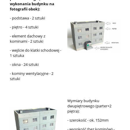
wykonania budynku na
fotografii obok):
- podstawa - 2 sztuki
- piętro - 4 sztuki
- element dachowy z
kominami - 2 sztuki
- wejście do klatki schodowej -
1 sztuka
- okna - 24 sztuki
- kominy wentylacyjne - 2
sztuki
Wymiary budynku
dwupiętrowego (parter+2
piętra):
- szerokość - ok. 152mm
- wysokość (bez kominów) -