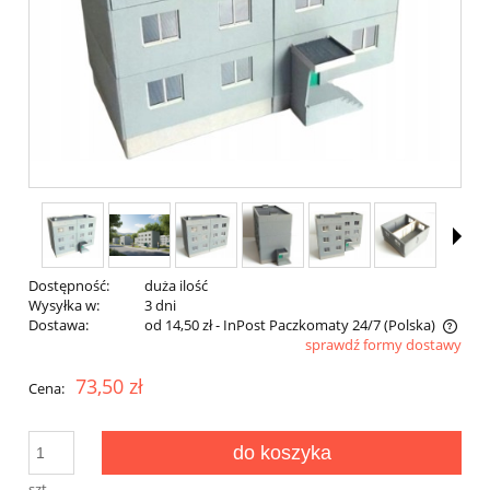
Dostępność:
duża ilość
Wysyłka w:
3 dni
Dostawa:
od 14,50 zł
- InPost Paczkomaty 24/7
(Polska)
sprawdź formy dostawy
Cena nie zawiera ewentualnych kosztów płatności
73,50 zł
Cena:
do koszyka
szt.