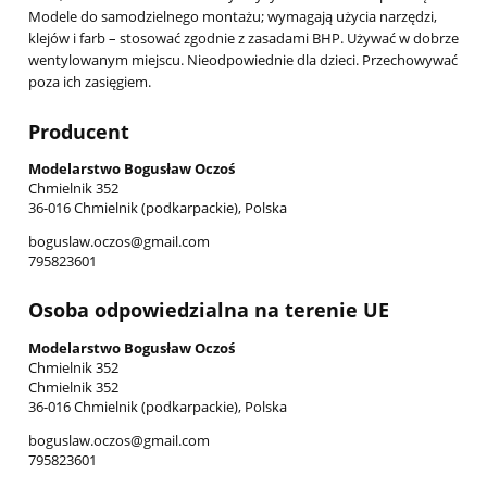
Modele do samodzielnego montażu; wymagają użycia narzędzi,
klejów i farb – stosować zgodnie z zasadami BHP. Używać w dobrze
wentylowanym miejscu. Nieodpowiednie dla dzieci. Przechowywać
poza ich zasięgiem.
Producent
Modelarstwo Bogusław Oczoś
Chmielnik 352
36-016 Chmielnik (podkarpackie), Polska
boguslaw.oczos@gmail.com
795823601
Osoba odpowiedzialna na terenie UE
Modelarstwo Bogusław Oczoś
Chmielnik 352
Chmielnik 352
36-016 Chmielnik (podkarpackie), Polska
boguslaw.oczos@gmail.com
795823601