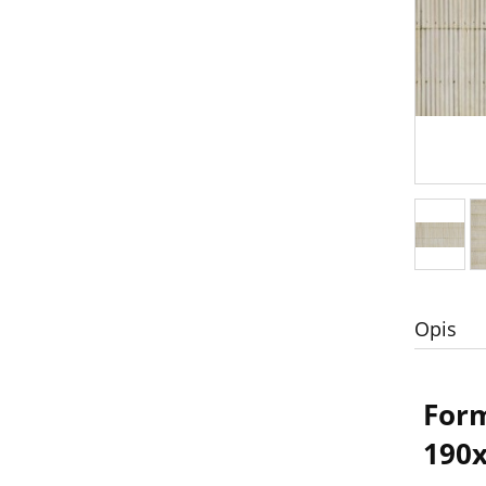
Opis
For
190