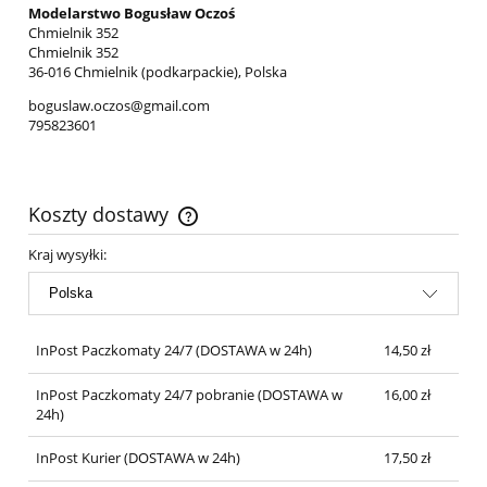
Modelarstwo Bogusław Oczoś
Chmielnik 352
Chmielnik 352
36-016 Chmielnik (podkarpackie), Polska
boguslaw.oczos@gmail.com
795823601
Koszty dostawy
Cena nie zawiera ewentualnych kosztów płatności
Kraj wysyłki:
InPost Paczkomaty 24/7
(DOSTAWA w 24h)
14,50 zł
InPost Paczkomaty 24/7 pobranie
(DOSTAWA w
16,00 zł
24h)
InPost Kurier
(DOSTAWA w 24h)
17,50 zł