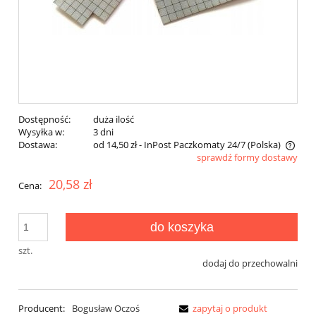
Dostępność:
duża ilość
Wysyłka w:
3 dni
Dostawa:
od 14,50 zł
- InPost Paczkomaty 24/7
(Polska)
sprawdź formy dostawy
Cena nie zawiera ewentualnych kosztów płatności
20,58 zł
Cena:
do koszyka
szt.
dodaj do przechowalni
Producent:
Bogusław Oczoś
zapytaj o produkt