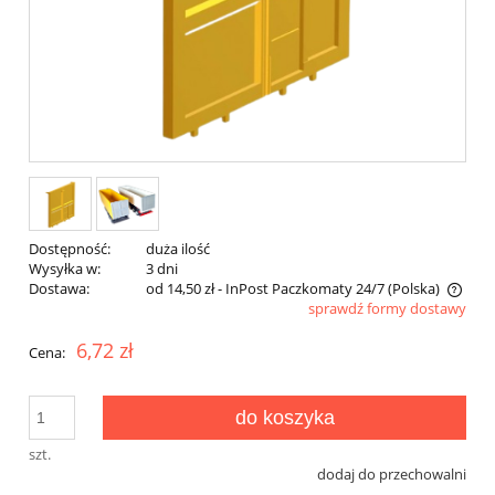
Dostępność:
duża ilość
Wysyłka w:
3 dni
Dostawa:
od 14,50 zł
- InPost Paczkomaty 24/7
(Polska)
sprawdź formy dostawy
Cena nie zawiera ewentualnych kosztów płatności
6,72 zł
Cena:
do koszyka
szt.
dodaj do przechowalni