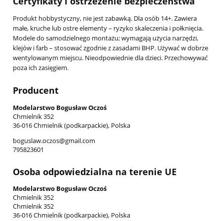
Certyfikaty i ostrzeżenie bezpieczeństwa
Produkt hobbystyczny, nie jest zabawką. Dla osób 14+. Zawiera
małe, kruche lub ostre elementy – ryzyko skaleczenia i połknięcia.
Modele do samodzielnego montażu; wymagają użycia narzędzi,
klejów i farb – stosować zgodnie z zasadami BHP. Używać w dobrze
wentylowanym miejscu. Nieodpowiednie dla dzieci. Przechowywać
poza ich zasięgiem.
Producent
Modelarstwo Bogusław Oczoś
Chmielnik 352
36-016 Chmielnik (podkarpackie), Polska
boguslaw.oczos@gmail.com
795823601
Osoba odpowiedzialna na terenie UE
Modelarstwo Bogusław Oczoś
Chmielnik 352
Chmielnik 352
36-016 Chmielnik (podkarpackie), Polska