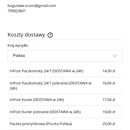
boguslaw.oczos@gmail.com
795823601
Koszty dostawy
Cena nie zawiera ewentualnych kosztów płatności
Kraj wysyłki:
InPost Paczkomaty 24/7
(DOSTAWA w 24h)
14,50 zł
InPost Paczkomaty 24/7 pobranie
(DOSTAWA w
16,00 zł
24h)
InPost Kurier
(DOSTAWA w 24h)
17,50 zł
InPost Kurier pobranie
(DOSTAWA w 24h)
19,00 zł
Paczka priorytetowa
(Poczta Polska)
25,00 zł