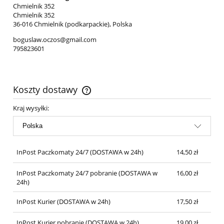
Chmielnik 352
Chmielnik 352
36-016 Chmielnik (podkarpackie), Polska
boguslaw.oczos@gmail.com
795823601
Koszty dostawy
Cena nie zawiera ewentualnych kosztów płatności
Kraj wysyłki:
InPost Paczkomaty 24/7
(DOSTAWA w 24h)
14,50 zł
InPost Paczkomaty 24/7 pobranie
(DOSTAWA w
16,00 zł
24h)
InPost Kurier
(DOSTAWA w 24h)
17,50 zł
InPost Kurier pobranie
(DOSTAWA w 24h)
19,00 zł