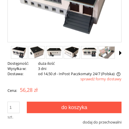
Dostępność:
duża ilość
Wysyłka w:
3 dni
Dostawa:
od 14,50 zł
- InPost Paczkomaty 24/7
(Polska)
sprawdź formy dostawy
Cena nie zawiera ewentualnych kosztów płatności
56,28 zł
Cena:
do koszyka
szt.
dodaj do przechowalni