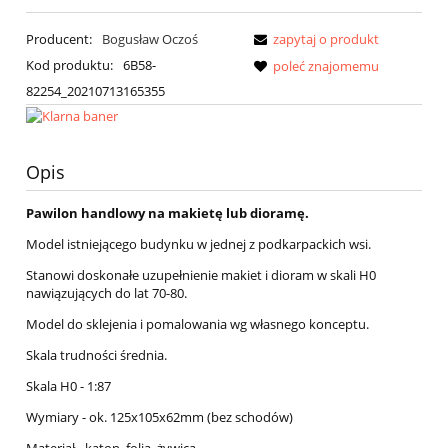
Producent:
Bogusław Oczoś
zapytaj o produkt
Kod produktu:
6B58-
poleć znajomemu
82254_20210713165355
Opis
Pawilon handlowy na makietę lub dioramę.
Model istniejącego budynku w jednej z podkarpackich wsi.
Stanowi doskonałe uzupełnienie makiet i dioram w skali H0
nawiązujących do lat 70-80.
Model do sklejenia i pomalowania wg własnego konceptu.
Skala trudności średnia.
Skala H0 - 1:87
Wymiary - ok. 125x105x62mm (bez schodów)
Materiał - katon, folia, żywica