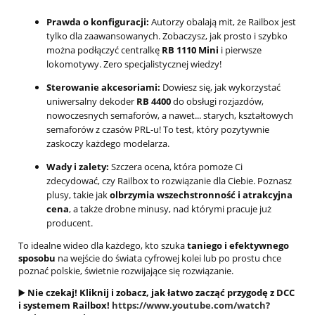
Prawda o konfiguracji:
Autorzy obalają mit, że Railbox jest
tylko dla zaawansowanych. Zobaczysz, jak prosto i szybko
można podłączyć centralkę
RB 1110 Mini
i pierwsze
lokomotywy. Zero specjalistycznej wiedzy!
Sterowanie akcesoriami:
Dowiesz się, jak wykorzystać
uniwersalny dekoder
RB 4400
do obsługi rozjazdów,
nowoczesnych semaforów, a nawet... starych, kształtowych
semaforów z czasów PRL-u! To test, który pozytywnie
zaskoczy każdego modelarza.
Wady i zalety:
Szczera ocena, która pomoże Ci
zdecydować, czy Railbox to rozwiązanie dla Ciebie. Poznasz
plusy, takie jak
olbrzymia wszechstronność i atrakcyjna
cena
, a także drobne minusy, nad którymi pracuje już
producent.
To idealne wideo dla każdego, kto szuka
taniego i efektywnego
sposobu
na wejście do świata cyfrowej kolei lub po prostu chce
poznać polskie, świetnie rozwijające się rozwiązanie.
▶️
Nie czekaj! Kliknij i zobacz, jak łatwo zacząć przygodę z DCC
i systemem Railbox!
https://www.youtube.com/watch?