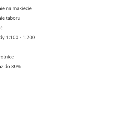
ie na makiecie
ie taboru
ść
y 1:100 - 1:200
rotnice
ż do 80%