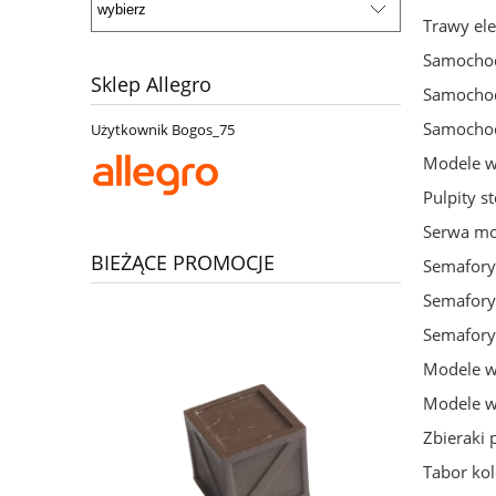
Trawy ele
Samochod
Sklep Allegro
Samochod
Samochod
Użytkownik Bogos_75
Modele w 
Pulpity s
Serwa mod
BIEŻĄCE PROMOCJE
Semafory
Semafory
Semafory
Modele w 
Modele w 
Zbieraki 
Tabor kol