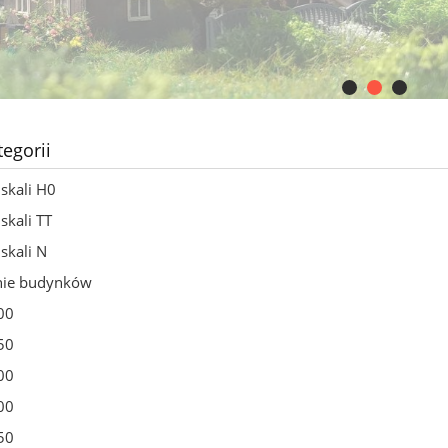
tegorii
skali H0
skali TT
skali N
nie budynków
00
50
00
00
50