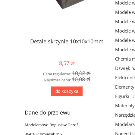
Modele w 
Modele w 
Modele w 
Modele w 
Modele w 
ali 1:87
Detale skrzynie 10x10x10mm
H0 - Bec
Modele w 
Chemia m
8,57 zł
Dźwięk n
0 zł
10,08 zł
Cena regularna:
Cen
Elektroni
0 zł
10,08 zł
Najniższa cena:
Na
Elementy
do koszyka
Figurki 1
Materiały
Dane do przelewu
Narzędzi
Modelarst
Modelarstwo Bogusław Oczoś
Napęd i si
36-016 Chmielnik 352