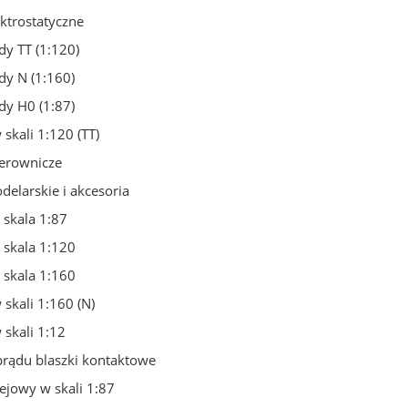
ktrostatyczne
y TT (1:120)
y N (1:160)
y H0 (1:87)
skali 1:120 (TT)
terownicze
elarskie i akcesoria
 skala 1:87
 skala 1:120
 skala 1:160
skali 1:160 (N)
skali 1:12
prądu blaszki kontaktowe
ejowy w skali 1:87