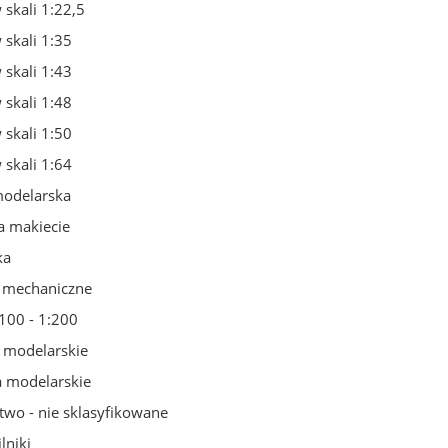
skali 1:22,5
skali 1:35
skali 1:43
skali 1:48
skali 1:50
zki otwarte detale HO
Most drogowy 290x130mm sk
1:87 10 sztuk
1:87
skali 1:64
odelarska
8,57 zł
64,45 zł
a makiecie
10,08 zł
71,61 zł
a regularna:
Cena regularna:
ka
9,07 zł
56,61 zł
jniższa cena:
Najniższa cena:
 mechaniczne
do koszyka
do koszyka
:100 - 1:200
 modelarskie
a modelarskie
wo - nie sklasyfikowane
lniki