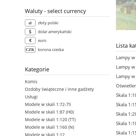
Waluty - select currency
złoty polski
dolar amerykański
euro
Lista ka
korona czeska
Lampy w 
Lampy w 
Kategorie
Lampy w 
Komis
Oświetle
Ozdoby świąteczne i inne gadżety
Skala 1:1
Usługi
Skala 1:1
Modele w skali 1:72-75
Modele w skali 1:87 (H0)
Skala 1:2
Modele w skali 1:120 (TT)
Skala 1:1
Modele w skali 1:160 (N)
Skala 1:1
Modele w skali 1:12