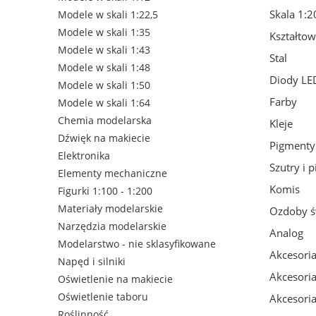
Skala 1:2
Modele w skali 1:22,5
Modele w skali 1:35
Kształtow
Modele w skali 1:43
Stal
Modele w skali 1:48
Diody LE
Modele w skali 1:50
Farby
Modele w skali 1:64
Chemia modelarska
Kleje
Dźwięk na makiecie
Pigmenty
Elektronika
Szutry i p
Elementy mechaniczne
Komis
Figurki 1:100 - 1:200
Materiały modelarskie
Ozdoby św
Narzędzia modelarskie
Analog
Modelarstwo - nie sklasyfikowane
Akcesoria
Napęd i silniki
Akcesoria
Oświetlenie na makiecie
Oświetlenie taboru
Akcesoria
Roślinność