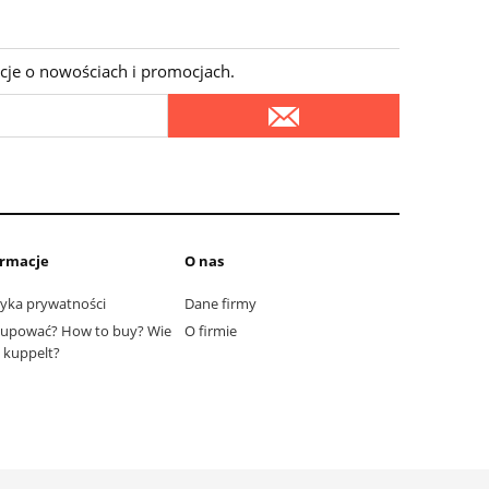
cje o nowościach i promocjach.
ormacje
O nas
tyka prywatności
Dane firmy
kupować? How to buy? Wie
O firmie
kuppelt?