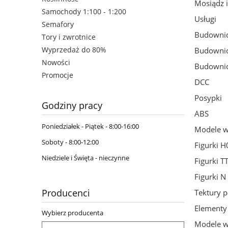
Mosiądz 
Samochody 1:100 - 1:200
Usługi
Semafory
Budownic
Tory i zwrotnice
Wyprzedaż do 80%
Budownic
Nowości
Budownic
Promocje
DCC
Posypki
Godziny pracy
ABS
Poniedziałek - Piątek - 8:00-16:00
Modele w 
Soboty - 8:00-12:00
Figurki H
Niedziele i Święta - nieczynne
Figurki T
Figurki N
Producenci
Tektury p
Elementy 
Wybierz producenta
Modele w 