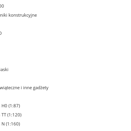
00
niki konstrukcyjne
D
iaski
iąteczne i inne gadżety
 H0 (1:87)
 TT (1:120)
 N (1:160)