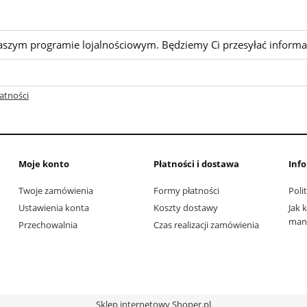
aszym programie lojalnościowym. Będziemy Ci przesyłać informa
atności
Moje konto
Płatności i dostawa
Inf
Twoje zamówienia
Formy płatności
Poli
Ustawienia konta
Koszty dostawy
Jak 
man 
Przechowalnia
Czas realizacji zamówienia
Sklep internetowy Shoper.pl